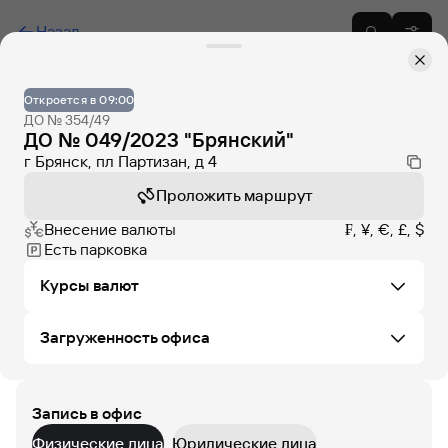
Назад
Откроется в 09:00
ДО № 354/49
ДО № 049/2023 "Брянский"
г Брянск, пл Партизан, д 4
Проложить маршрут
Внесение валюты
₣, ¥, €, £, $
Есть парковка
Курсы валют
Загруженность офиса
Не удалось загрузить курсы валют в этом офисе
Запись в офис
ПТ
СБ
ВС
ПН
ВТ
СР
ЧТ
Физические лица
Юридические лица