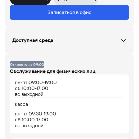
Данных по загруженности офиса нет
Записаться в офис
07
08
09
10
11
12
13
14
15
16
17
18
Доступная среда
До 14% годовых по
Офис не оборудован
накопительному
счету
Откроется в 09:00
Обслуживание для физических лиц
пн-пт 09:00-19:00
сб 10:00-17:00
вс выходной
касса
пн-пт 09:30-19:00
сб 10:00-17:00
Офис работает
Офис сейчас закрыт
вс выходной