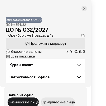
Откроется завтра в 09:00
ДО № 354/32
ДО № 032/2027
г Оренбург, ул Правды, д 18
Проложить маршрут
Внесение валюты
₣, ¥, €, £, $
Есть парковка
Курсы валют
Загруженность офиса
Не удалось загрузить курсы валют в этом
офисе
Запись в офис
ЧТ
ПТ
СБ
ВС
ПН
ВТ
СР
Физические лица
Юридические лица