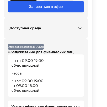
Данных по загруженности офиса нет
Записаться в офис
07
08
09
10
11
12
13
14
15
16
17
18
Доступная среда
Офис не оборудован
Откроется завтра в 09:00
Обслуживание для физических лиц
пн-пт 09:00-19:00
сб-вс выходной
касса
пн-чт 09:00-19:00
пт 09:00-18:00
сб-вс выходной
Услуги офиса для физических лиц