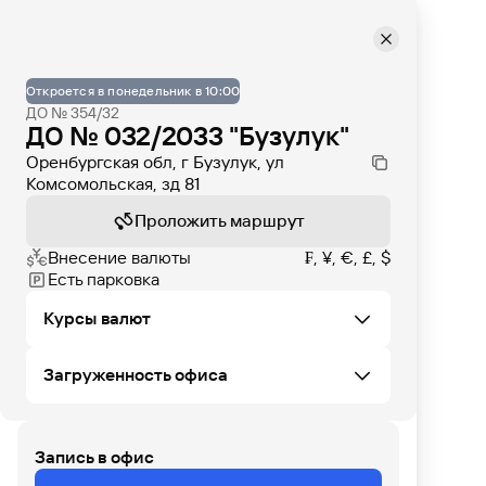
Откроется в понедельник в 10:00
ДО № 354/32
ДО № 032/2033 "Бузулук"
Оренбургская обл, г Бузулук, ул
Комсомольская, зд 81
Проложить маршрут
Внесение валюты
₣, ¥, €, £, $
Есть парковка
Курсы валют
Загруженность офиса
Не удалось загрузить курсы валют в этом
офисе
Запись в офис
ПТ
СБ
ВС
ПН
ВТ
СР
ЧТ