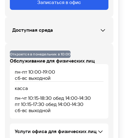
Записаться в офис
Данных по загруженности офиса нет
Доступная среда
07
08
09
10
11
12
13
14
15
16
17
18
Кнопка вызова сотрудника Банка (при
входе)
Откроется в понедельник в 10:00
Пандус (только при входе)
Обслуживание для физических лиц
пн-пт 10:00-19:00
сб-вс выходной
касса
пн-чт 10:15-18:30 обед 14:00-14:30
пт 10:15-17:30 обед 14:00-14:30
сб-вс выходной
Услуги офиса для физических лиц