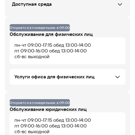
СБ
ВС
ПН
ВТ
СР
ЧТ
ПТ
Доступная среда
Данных по загруженности офиса нет
Офис не оборудован
Откроется в понедельник в 09:00
Обслуживание для физических лиц
пн-чт 09:00-17:15 обед 13:00-14:00
07
08
09
10
11
12
13
14
15
16
17
18
пт 09:00-16:00 обед 13:00-14:00
До 14% годовых по
сб-вс выходной
накопительному
счету
Услуги офиса для физических лиц
Банковские карты
Ипотечное кредитование ФЛ
Откроется в понедельник в 09:00
Потребительское кредитование ФЛ
консультирование и прием пакета документов для
Обслуживание юридических лиц
Операции с драгоценными металлами
оформления
Вклады ФЛ
Офис работает
Офис сейчас закрыт
пн-чт 09:00-17:15 обед 13:00-14:00
Программа долгосрочных сбережений (ПДС)
пт 09:00-16:00 обед 13:00-14:00
ПИФ
сб-вс выходной
Автокредитование ФЛ