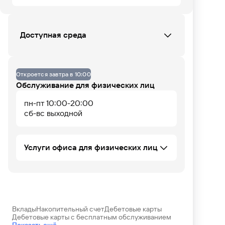
ВС
ПН
ВТ
СР
ЧТ
ПТ
СБ
Доступная среда
Данных по загруженности офиса нет
Офис не оборудован
Откроется завтра в 10:00
Обслуживание для физических лиц
пн-пт 10:00-20:00
07
08
09
10
11
12
13
14
15
16
17
18
сб-вс выходной
Услуги офиса для физических лиц
Программа долгосрочных сбережений
(ПДС)
Установка iOS приложения
Денежные переводы
Вклады
Накопительный счет
Дебетовые карты
Операции с драгоценными металлами
Дебетовые карты с бесплатным обслуживанием
Банковские карты