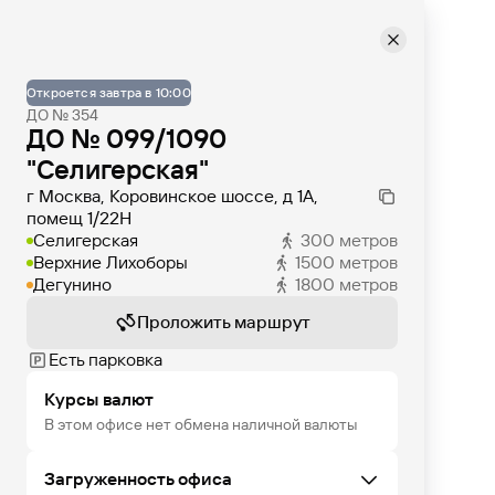
Откроется завтра в 10:00
ДО № 354
ДО № 099/1090
"Селигерская"
г Москва, Коровинское шоссе, д 1А,
помещ 1/22Н
Селигерская
300
метров
Верхние Лихоборы
1500
метров
Дегунино
1800
метров
Проложить маршрут
Есть парковка
Курсы валют
В этом офисе нет обмена наличной валюты
Загруженность офиса