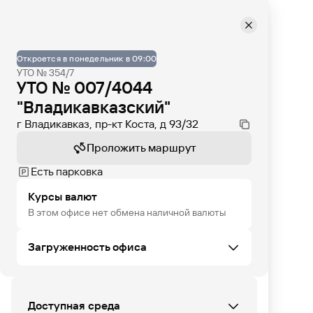
Откроется в понедельник в 09:00
УТО № 354/7
УТО № 007/4044
"Владикавказский"
г Владикавказ, пр-кт Коста, д 93/32
Проложить маршрут
Есть парковка
Курсы валют
В этом офисе нет обмена наличной валюты
Загруженность офиса
ПТ
СБ
ВС
ПН
ВТ
СР
ЧТ
Доступная среда