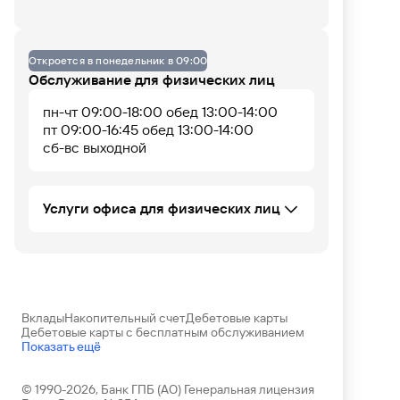
Данных по загруженности офиса нет
Офис не оборудован
Откроется в понедельник в 09:00
Обслуживание для физических лиц
пн-чт 09:00-18:00 обед 13:00-14:00
07
08
09
10
11
12
13
14
15
16
17
18
пт 09:00-16:45 обед 13:00-14:00
сб-вс выходной
Услуги офиса для физических лиц
Ипотечное кредитование ФЛ
Программа долгосрочных сбережений
консультирование и прием пакета
(ПДС)
документов для оформления
Банковские карты
Вклады
Накопительный счет
Дебетовые карты
НПО "Газфонд"
Дебетовые карты с бесплатным обслуживанием
прием пакета документов для оформления
Потребительское кредитование ФЛ
Показать ещё
прием пакета документов для оформления
Вклады ФЛ
прием пакета документов для оформления
Наличие парковки
© 1990-2026, Банк ГПБ (АО) Генеральная лицензия
консультирование