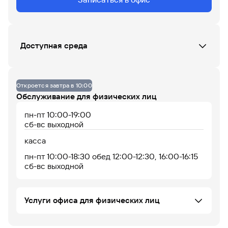
Данных по загруженности офиса нет
Доступная среда
07
08
09
10
11
12
13
14
15
16
17
18
Кнопка вызова сотрудника Банка (при входе)
Пандус (при входе и в помещении)
Откроется завтра в 10:00
До 14% годовых по
Обслуживание для физических лиц
накопительному
счету
пн-пт 10:00-19:00
сб-вс выходной
касса
пн-пт 10:00-18:30 обед 12:00-12:30, 16:00-16:15
сб-вс выходной
Офис работает
Офис сейчас закрыт
Услуги офиса для физических лиц
Купля-продажа иностранной валюты в