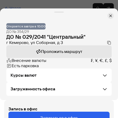
Назад
Откроется завтра в 10:00
ДО № 354/29
ДО № 029/2041 "Центральный"
г Кемерово, ул Соборная, д 3
Проложить маршрут
Внесение валюты
₣, ¥, €, £, $
Есть парковка
Курсы валют
Загруженность офиса
Не удалось загрузить курсы валют в этом офисе
Запись в офис
ЧТ
ПТ
СБ
ВС
ПН
ВТ
СР
Записаться в офис