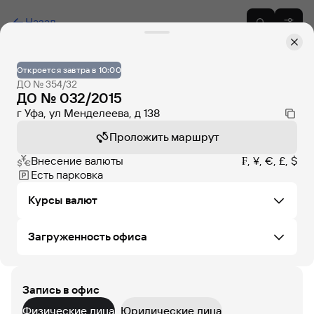
Назад
Откроется завтра в 10:00
ДО № 354/32
ДО № 032/2015
г Уфа, ул Менделеева, д 138
Проложить маршрут
Внесение валюты
₣, ¥, €, £, $
Есть парковка
Курсы валют
Загруженность офиса
Не удалось загрузить курсы валют в этом офисе
Запись в офис
ПТ
СБ
ВС
ПН
ВТ
СР
ЧТ
Физические лица
Юридические лица