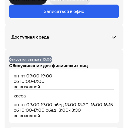
Данных по загруженности офиса нет
Записаться в офис
07
08
09
10
11
12
13
14
15
16
17
18
Доступная среда
До 14% годовых по
Офис не оборудован
накопительному
счету
Откроется завтра в 10:00
Обслуживание для физических лиц
пн-пт 09:00-19:00
сб 10:00-17:00
вс выходной
касса
пн-пт 09:00-19:00 обед 13:00-13:30, 16:00-16:15
сб 10:00-17:00 обед 13:00-13:30
Офис работает
Офис сейчас закрыт
вс выходной