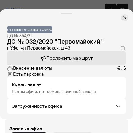
Назад
Откроется завтра в 09:00
ДО № 354/32
ДО № 032/2020 "Первомайский"
г Уфа, ул Первомайская, д 43
Проложить маршрут
Внесение валюты
€, $
Есть парковка
Курсы валют
В этом офисе нет обмена наличной валюты
Загруженность офиса
Запись в офис
ПН
ВТ
СР
ЧТ
ПТ
СБ
ВС