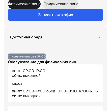
Физические лица
Юридические лица
Данных по загруженности офиса нет
Записаться в офис
07
08
09
10
11
12
13
14
15
16
17
18
Доступная среда
До 14% годовых по
накопительному
Кнопка вызова сотрудника Банка (при входе)
счету
Пандус (только при входе)
Откроется завтра в 09:00
Обслуживание для физических лиц
пн-пт 09:00-19:00
сб-вс выходной
касса
пн-пт 09:00-19:00 обед 13:00-13:30, 16:00-16:15
сб-вс выходной
Офис работает
Офис сейчас закрыт