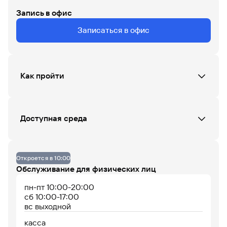
Запись в офис
ЧТ
ПТ
СБ
ВС
ПН
ВТ
СР
Записаться в офис
Данных по загруженности офиса нет
Как пройти
07
08
09
10
11
12
13
14
15
16
17
18
До 14% годовых по
накопительному
счету
Доступная среда
Офис не оборудован
Откроется в 10:00
Обслуживание для физических лиц
пн-пт 10:00-20:00
Офис работает
Офис сейчас закрыт
сб 10:00-17:00
вс выходной
касса