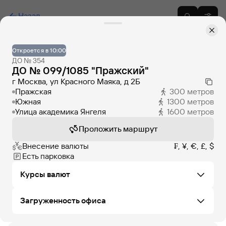
Назад
Откроется в 10:00
ДО № 354
ДО № 099/1085 "Пражский"
г Москва, ул Красного Маяка, д 2Б
Пражская
300
метров
Южная
1300
метров
Улица академика Янгеля
1600
метров
Проложить маршрут
Внесение валюты
₣, ¥, €, £, $
Есть парковка
Курсы валют
Загруженность офиса
Не удалось загрузить курсы валют в этом офисе