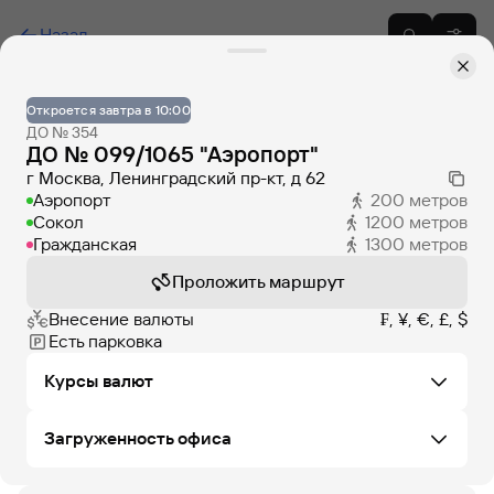
Назад
Откроется завтра в 10:00
ДО № 354
ДО № 099/1065 "Аэропорт"
г Москва, Ленинградский пр-кт, д 62
Аэропорт
200
метров
Сокол
1200
метров
Гражданская
1300
метров
Проложить маршрут
Внесение валюты
₣, ¥, €, £, $
Есть парковка
Курсы валют
Загруженность офиса
Не удалось загрузить курсы валют в этом офисе