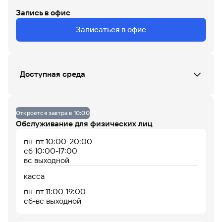
Запись в офис
ВС
ПН
ВТ
СР
ЧТ
ПТ
СБ
Записаться в офис
Данных по загруженности офиса нет
Доступная среда
07
08
09
10
11
12
13
14
15
16
17
18
До 14% годовых по
накопительному
Кнопка вызова сотрудника Банка (при входе)
счету
Отсутствует пандус, передвижение возможно
Откроется завтра в 10:00
без него
Обслуживание для физических лиц
пн-пт 10:00-20:00
сб 10:00-17:00
вс выходной
касса
пн-пт 11:00-19:00
Офис работает
Офис сейчас закрыт
сб-вс выходной