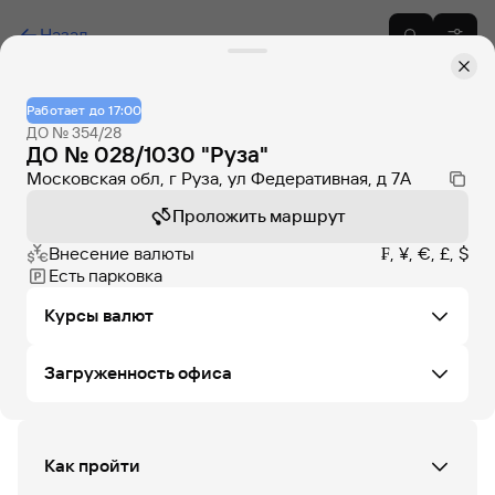
Назад
Работает до 17:00
ДО № 354/28
ДО № 028/1030 "Руза"
Московская обл, г Руза, ул Федеративная, д 7А
Проложить маршрут
Внесение валюты
₣, ¥, €, £, $
Есть парковка
Курсы валют
Загруженность офиса
Не удалось загрузить курсы валют в этом офисе
СБ
ВС
ПН
ВТ
СР
ЧТ
ПТ
Как пройти