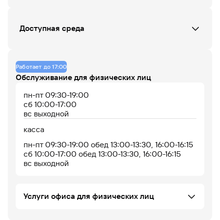
Данных по загруженности офиса нет
Доступная среда
Кнопка вызова сотрудника Банка (при входе)
07
08
09
10
11
12
13
14
15
16
17
18
Отсутствует пандус, передвижение возможно
Работает до 17:00
без него
Обслуживание для физических лиц
До 14% годовых по
накопительному
пн-пт 09:30-19:00
счету
сб 10:00-17:00
вс выходной
касса
пн-пт 09:30-19:00 обед 13:00-13:30, 16:00-16:15
сб 10:00-17:00 обед 13:00-13:30, 16:00-16:15
вс выходной
Офис работает
Офис сейчас закрыт
Услуги офиса для физических лиц