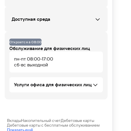
Данных по загруженности офиса нет
Доступная среда
Офис не оборудован
07
08
09
10
11
12
13
14
15
16
17
18
Откроется в 08:00
Обслуживание для физических лиц
пн-пт 08:00-17:00
сб-вс выходной
Услуги офиса для физических лиц
Автокредитование ФЛ
Аккредитивы и счета эскроу
Ипотечное кредитование ФЛ
Потребительское кредитование ФЛ
Вклады
Накопительный счет
Дебетовые карты
консультирование и прием пакета
Банковские карты
Дебетовые карты с бесплатным обслуживанием
документов для оформления
Установка iOS приложения
Показать ещё