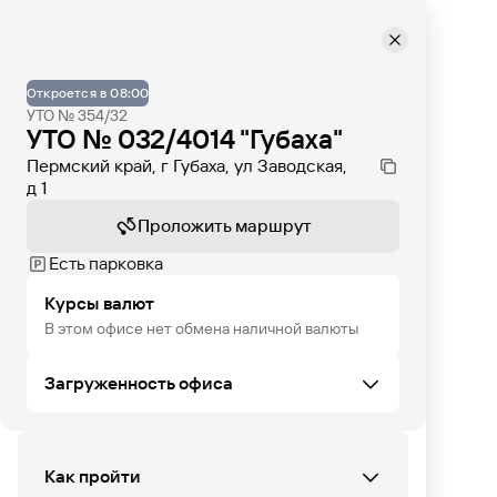
Откроется в 08:00
УТО № 354/32
УТО № 032/4014 "Губаха"
Пермский край, г Губаха, ул Заводская,
д 1
Проложить маршрут
Есть парковка
Курсы валют
В этом офисе нет обмена наличной валюты
Загруженность офиса
ЧТ
ПТ
СБ
ВС
ПН
ВТ
СР
Как пройти