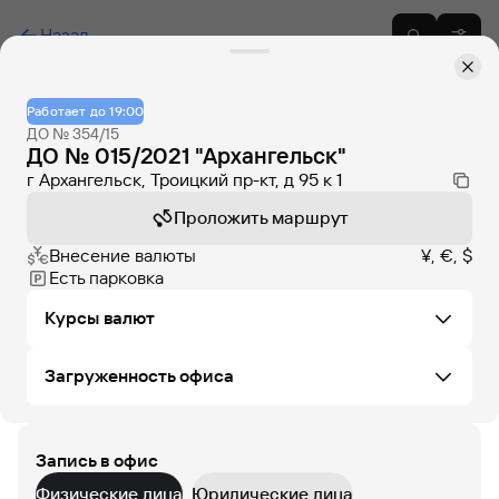
Назад
Работает до 19:00
ДО № 354/15
ДО № 015/2021 "Архангельск"
г Архангельск, Троицкий пр-кт, д 95 к 1
Проложить маршрут
Внесение валюты
¥, €, $
Есть парковка
Курсы валют
Загруженность офиса
Не удалось загрузить курсы валют в этом офисе
Запись в офис
ЧТ
ПТ
СБ
ВС
ПН
ВТ
СР
Физические лица
Юридические лица