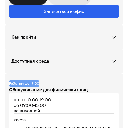
Данных по загруженности офиса нет
Записаться в офис
07
08
09
10
11
12
13
14
15
16
17
18
Как пройти
До 14% годовых по
накопительному
счету
Доступная среда
Кнопка вызова сотрудника Банка (при входе)
Пандус (только при входе)
Работает до 19:00
Обслуживание для физических лиц
пн-пт 10:00-19:00
сб 09:00-15:00
вс выходной
Офис работает
Офис сейчас закрыт
касса