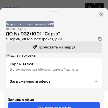
Назад
Откроется в понедельник в 09:00
ДО № 354/32
ДО № 032/1001 "Серго"
г Пермь, ул Монастырская, д 61
Проложить маршрут
Есть парковка
Курсы валют
В этом офисе нет обмена наличной валюты
Загруженность офиса
Запись в офис
ПТ
СБ
ВС
ПН
ВТ
СР
ЧТ
Записаться в офис