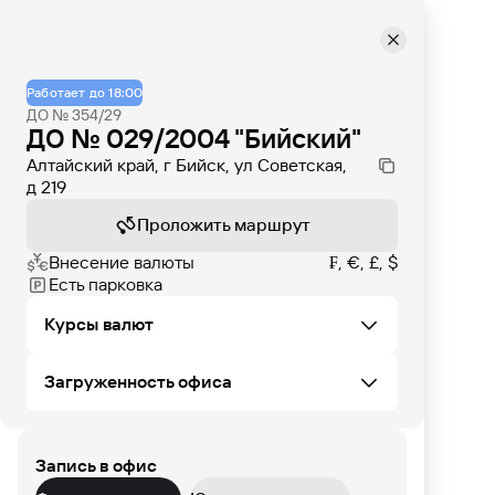
Работает до 18:00
ДО № 354/29
ДО № 029/2004 "Бийский"
Алтайский край, г Бийск, ул Советская,
д 219
Проложить маршрут
Внесение валюты
₣, €, £, $
Есть парковка
Курсы валют
Загруженность офиса
Не удалось загрузить курсы валют в этом
офисе
Запись в офис
ПТ
СБ
ВС
ПН
ВТ
СР
ЧТ