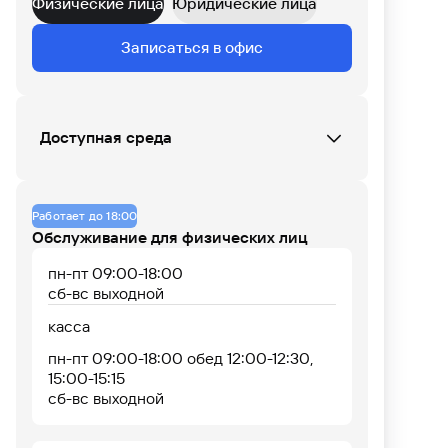
Физические лица
Юридические лица
Данных по загруженности офиса нет
Записаться в офис
07
08
09
10
11
12
13
14
15
16
17
18
Доступная среда
Кнопка вызова сотрудника Банка (при
входе)
Работает до 18:00
Отсутствует пандус, передвижение
Обслуживание для физических лиц
возможно без него
пн-пт 09:00-18:00
сб-вс выходной
касса
пн-пт 09:00-18:00 обед 12:00-12:30,
15:00-15:15
сб-вс выходной