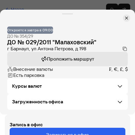
Назад
Откроется завтра в 09:00
ДО № 354/29
ДО № 029/2011 "Малаховский"
г Барнаул, ул Антона Петрова, д 198
Проложить маршрут
Внесение валюты
₣, €, £, $
Есть парковка
Курсы валют
Загруженность офиса
Не удалось загрузить курсы валют в этом офисе
Запись в офис
ПТ
СБ
ВС
ПН
ВТ
СР
ЧТ
Записаться в офис