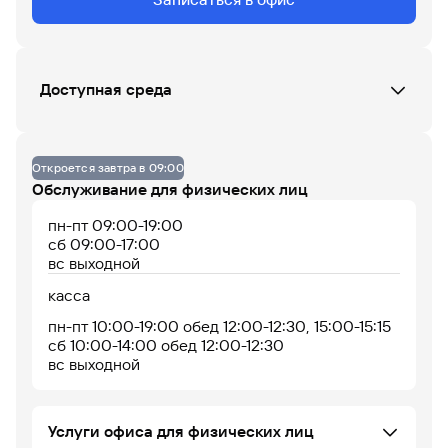
Данных по загруженности офиса нет
Доступная среда
07
08
09
10
11
12
13
14
15
16
17
18
Офис не оборудован
Откроется завтра в 09:00
До 14% годовых по
Обслуживание для физических лиц
накопительному
счету
пн-пт 09:00-19:00
сб 09:00-17:00
вс выходной
касса
пн-пт 10:00-19:00 обед 12:00-12:30, 15:00-15:15
сб 10:00-14:00 обед 12:00-12:30
вс выходной
Офис работает
Офис сейчас закрыт
Услуги офиса для физических лиц