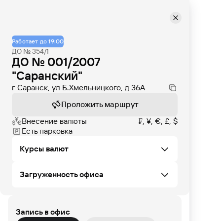
Работает до 19:00
ДО № 354/1
ДО № 001/2007
"Саранский"
г Саранск, ул Б.Хмельницкого, д 36А
Проложить маршрут
Внесение валюты
₣, ¥, €, £, $
Есть парковка
Курсы валют
Загруженность офиса
Не удалось загрузить курсы валют в этом
офисе
Запись в офис
ПТ
СБ
ВС
ПН
ВТ
СР
ЧТ