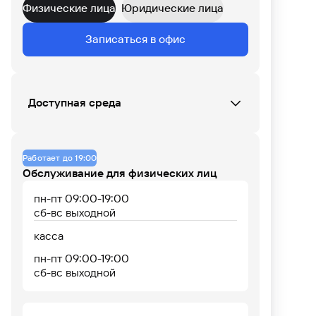
Физические лица
Юридические лица
Данных по загруженности офиса нет
Записаться в офис
07
08
09
10
11
12
13
14
15
16
17
18
Доступная среда
Кнопка вызова сотрудника Банка (при
входе)
Работает до 19:00
Обособленное рабочее место
Обслуживание для физических лиц
Пандус (только при входе)
Шрифт Брайля
пн-пт 09:00-19:00
сб-вс выходной
касса
пн-пт 09:00-19:00
сб-вс выходной