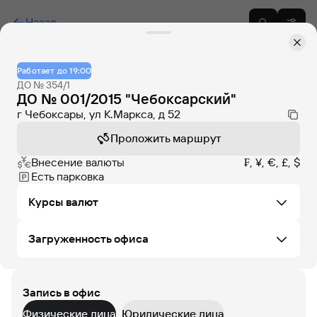
Назад
Работает до 19:00
ДО № 354/1
ДО № 001/2015 "Чебоксарский"
г Чебоксары, ул К.Маркса, д 52
Проложить маршрут
Внесение валюты
₣, ¥, €, £, $
Есть парковка
Курсы валют
Загруженность офиса
Не удалось загрузить курсы валют в этом офисе
Запись в офис
ПТ
СБ
ВС
ПН
ВТ
СР
ЧТ
Физические лица
Юридические лица