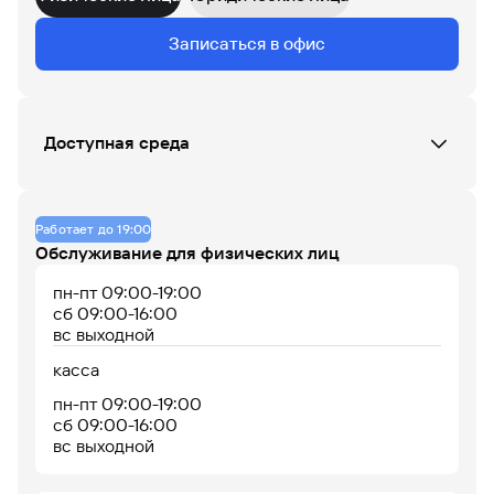
Данных по загруженности офиса нет
Записаться в офис
07
08
09
10
11
12
13
14
15
16
17
18
Доступная среда
До 14% годовых по
Офис не оборудован
накопительному
счету
Работает до 19:00
Обслуживание для физических лиц
пн-пт 09:00-19:00
сб 09:00-16:00
вс выходной
касса
пн-пт 09:00-19:00
сб 09:00-16:00
Офис работает
Офис сейчас закрыт
вс выходной