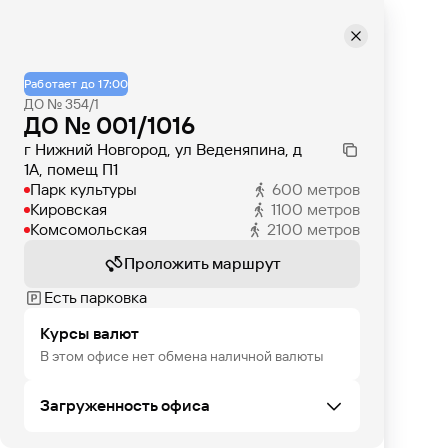
Работает до 17:00
ДО № 354/1
ДО № 001/1016
г Нижний Новгород, ул Веденяпина, д
1А, помещ П1
Парк культуры
600
метров
Кировская
1100
метров
Комсомольская
2100
метров
Проложить маршрут
Есть парковка
Курсы валют
В этом офисе нет обмена наличной валюты
Загруженность офиса