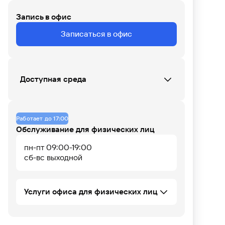
Запись в офис
СБ
ВС
ПН
ВТ
СР
ЧТ
ПТ
Записаться в офис
Данных по загруженности офиса нет
Доступная среда
07
08
09
10
11
12
13
14
15
16
17
18
Офис не оборудован
Работает до 17:00
Обслуживание для физических лиц
пн-пт 09:00-19:00
сб-вс выходной
Услуги офиса для физических лиц
Потребительское кредитование ФЛ