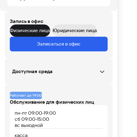
Не удалось загрузить курсы валют в этом
офисе
Запись в офис
ПТ
СБ
ВС
ПН
ВТ
СР
ЧТ
Физические лица
Юридические лица
Данных по загруженности офиса нет
Записаться в офис
07
08
09
10
11
12
13
14
15
16
17
18
Доступная среда
Кнопка вызова сотрудника Банка (при
входе)
Работает до 19:00
Пандус (при входе и в помещении)
Обслуживание для физических лиц
пн-пт 09:00-19:00
сб 09:00-15:00
вс выходной
касса