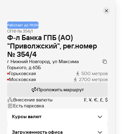
Работает до 19:00
ОПФ № 354/1
Ф-л Банка ГПБ (АО)
"Приволжский", рег.номер
№ 354/4
г Нижний Новгород, ул Максима
Горького, д 65Б
Горьковская
500
метров
Московская
2700
метров
Проложить маршрут
Внесение валюты
₣, ¥, €, £, $
Есть парковка
Курсы валют
Загруженность офиса