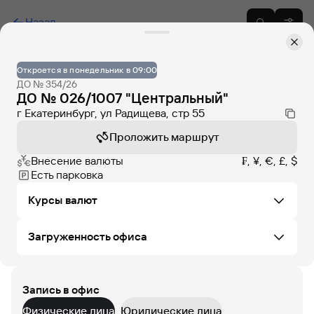
Назад
Откроется в понедельник в 09:00
ДО № 354/26
ДО № 026/1007 "Центральный"
г Екатеринбург, ул Радищева, стр 55
Проложить маршрут
Внесение валюты
₣, ¥, €, £, $
Есть парковка
Курсы валют
Загруженность офиса
Не удалось загрузить курсы валют в этом офисе
Запись в офис
СБ
ВС
ПН
ВТ
СР
ЧТ
ПТ
Физические лица
Юридические лица