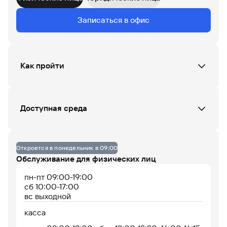
Данных по загруженности офиса нет
Записаться в офис
07
08
09
10
11
12
13
14
15
16
17
18
Как пройти
До 14% годовых по
накопительному
счету
Доступная среда
Офис не оборудован
Откроется в понедельник в 09:00
Обслуживание для физических лиц
пн-пт 09:00-19:00
сб 10:00-17:00
вс выходной
Офис работает
Офис сейчас закрыт
касса