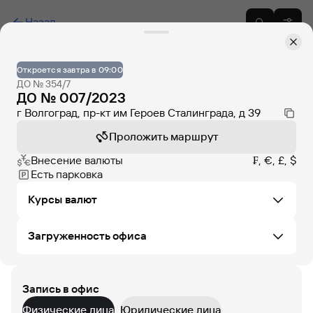
Назад
Откроется завтра в 09:00
ДО № 354/7
ДО № 007/2023
г Волгоград, пр-кт им Героев Сталинграда, д 39
Проложить маршрут
Внесение валюты
₣, €, £, $
Есть парковка
Курсы валют
Загруженность офиса
Не удалось загрузить курсы валют в этом офисе
Запись в офис
ВС
ПН
ВТ
СР
ЧТ
ПТ
СБ
Физические лица
Юридические лица