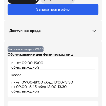
Данных по загруженности офиса нет
Записаться в офис
07
08
09
10
11
12
13
14
15
16
17
18
Доступная среда
До 14% годовых по
Офис не оборудован
накопительному
счету
Откроется завтра в 09:00
Обслуживание для физических лиц
пн-пт 09:00-19:00
сб-вс выходной
касса
пн-чт 09:00-18:00 обед 13:00-13:30
пт 09:00-16:45 обед 13:00-13:30
сб-вс выходной
Офис работает
Офис сейчас закрыт