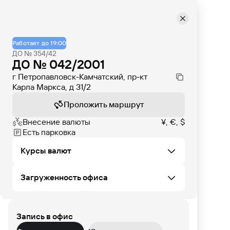
Работает до 19:00
ДО № 354/42
ДО № 042/2001
г Петропавловск-Камчатский, пр-кт
Карла Маркса, д 31/2
Проложить маршрут
Внесение валюты
¥, €, $
Есть парковка
Курсы валют
Загруженность офиса
Не удалось загрузить курсы валют в этом
офисе
Запись в офис
ЧТ
ПТ
СБ
ВС
ПН
ВТ
СР