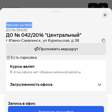
Назад
Работает до 18:00
ДО № 354/42
ДО № 042/2016 "Центральный"
г Южно-Сахалинск, ул Курильская, д 38
Проложить маршрут
Есть парковка
Курсы валют
В этом офисе нет обмена наличной валюты
Загруженность офиса
Запись в офис
ПТ
СБ
ВС
ПН
ВТ
СР
ЧТ
Записаться в офис