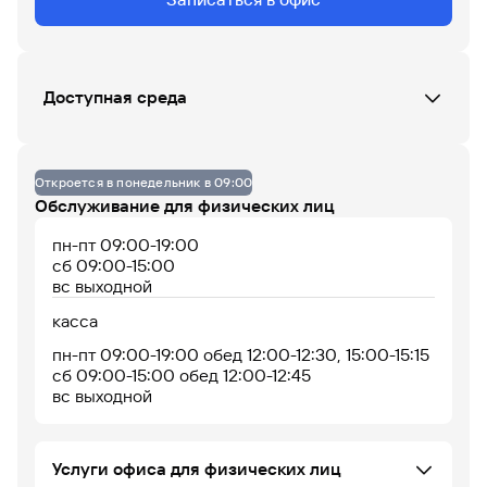
Данных по загруженности офиса нет
Доступная среда
07
08
09
10
11
12
13
14
15
16
17
18
Кнопка вызова сотрудника Банка (при входе)
Пандус (только при входе)
Откроется в понедельник в 09:00
До 14% годовых по
Обслуживание для физических лиц
накопительному
счету
пн-пт 09:00-19:00
сб 09:00-15:00
вс выходной
касса
пн-пт 09:00-19:00 обед 12:00-12:30, 15:00-15:15
сб 09:00-15:00 обед 12:00-12:45
вс выходной
Офис работает
Офис сейчас закрыт
Услуги офиса для физических лиц