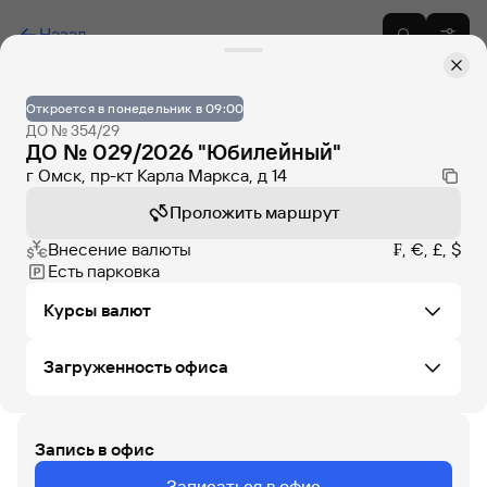
Назад
Откроется в понедельник в 09:00
ДО № 354/29
ДО № 029/2026 "Юбилейный"
г Омск, пр-кт Карла Маркса, д 14
Проложить маршрут
Внесение валюты
₣, €, £, $
Есть парковка
Курсы валют
Загруженность офиса
Не удалось загрузить курсы валют в этом офисе
Запись в офис
СБ
ВС
ПН
ВТ
СР
ЧТ
ПТ
Записаться в офис