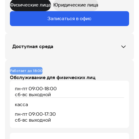
Физические лица
Юридические лица
Данных по загруженности офиса нет
Записаться в офис
07
08
09
10
11
12
13
14
15
16
17
18
Доступная среда
До 14% годовых по
накопительному
Офис не оборудован
счету
Работает до 18:00
Обслуживание для физических лиц
пн-пт 09:00-18:00
сб-вс выходной
касса
пн-пт 09:00-17:30
сб-вс выходной
Офис работает
Офис сейчас закрыт