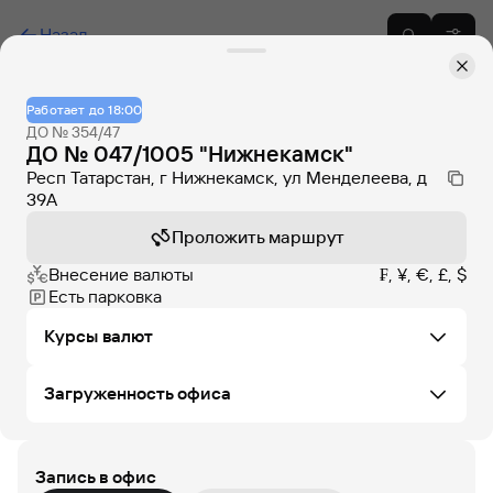
Назад
Работает до 18:00
ДО № 354/47
ДО № 047/1005 "Нижнекамск"
Респ Татарстан, г Нижнекамск, ул Менделеева, д
39А
Проложить маршрут
Внесение валюты
₣, ¥, €, £, $
Есть парковка
Курсы валют
Загруженность офиса
Не удалось загрузить курсы валют в этом офисе
Запись в офис
ПН
ВТ
СР
ЧТ
ПТ
СБ
ВС