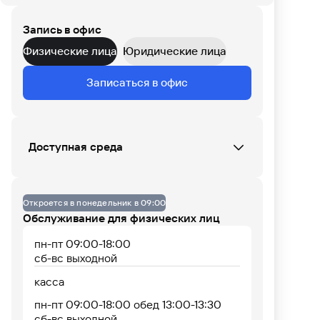
офисе
Запись в офис
СБ
ВС
ПН
ВТ
СР
ЧТ
ПТ
Физические лица
Юридические лица
Данных по загруженности офиса нет
Записаться в офис
07
08
09
10
11
12
13
14
15
16
17
18
Доступная среда
Офис не оборудован
Откроется в понедельник в 09:00
Обслуживание для физических лиц
пн-пт 09:00-18:00
сб-вс выходной
касса
пн-пт 09:00-18:00 обед 13:00-13:30
сб-вс выходной