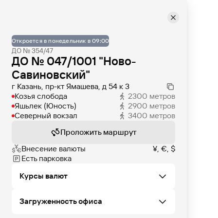
Откроется в понедельник в 09:00
ДО № 354/47
ДО № 047/1001 "Ново-
Савиновский"
г Казань, пр-кт Ямашева, д 54 к 3
Козья слобода
2300
метров
Яшьлек (Юность)
2900
метров
Северный вокзал
3400
метров
Проложить маршрут
Внесение валюты
¥, €, $
Есть парковка
Курсы валют
Загруженность офиса
Не удалось загрузить курсы валют в этом