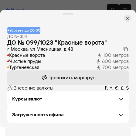
Назад
Работает до 20:00
ДО № 354
ДО № 099/1023 "Красные ворота"
г Москва, ул Мясницкая, д 48
Красные ворота
100
метров
Чистые пруды
600
метров
Тургеневская
700
метров
Проложить маршрут
Внесение валюты
₣, ¥, €, £, $
Курсы валют
Загруженность офиса
Не удалось загрузить курсы валют в этом офисе