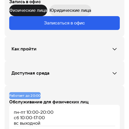
Запись в офис
ПН
ВТ
СР
ЧТ
ПТ
СБ
ВС
Физические лица
Юридические лица
Данных по загруженности офиса нет
Записаться в офис
07
08
09
10
11
12
13
14
15
16
17
18
Как пройти
До 14% годовых по
накопительному
счету
Доступная среда
Офис не оборудован
Работает до 20:00
Обслуживание для физических лиц
Офис работает
Офис сейчас закрыт
пн-пт 10:00-20:00
сб 10:00-17:00
вс выходной