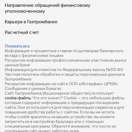
Направление обращений финансовому
уполномоченному
Карьера в Газпромбанке
Расчетный счет
ВЭД
Показать все
Информация о процентных ставках по договорам банковского
Депозиты для бизнеса
вклада с физическими лицами
Раскрытие информации профессиональным участником рынка
Эквайринг
ценных бумаг
Информация для клиентов по Федеральному закону №115-ФЗ
Кредиты для бизнеса
Частная политика обработки и защиты персональных данных в
Газпромбанке
Раскрытие информации на сайте ООО «Интерфакс-ЦРКИ»
ЭБГ
Сообщения о ценных бумагах
Сайт Газпромбанка (Акционерное общество) использует
Бизнес-карты
cookie-файлы
. Что это значит? Сookie — это небольшие файлы,
которые содержат информацию о предыдущих посещениях
Зарплатный проект для бизнеса
сайта. Они используются для персонализации сервисов и для
повышения удобства работы с сайтом. Если вы не хотите,
Программы с государственной поддержкой для
чтобы сookie хранились на вашем устройстве, вы можете
запретить их в настройках браузера или с помощью
бизнеса
специальных программ. Обратите внимание, что после их
отключения сайт может работать хуже