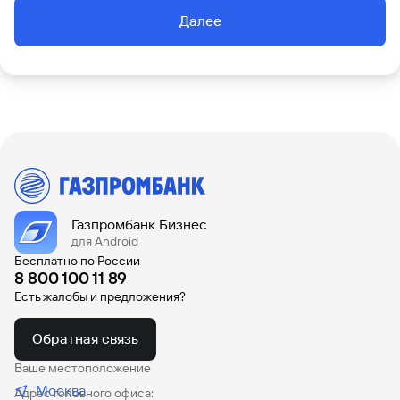
Далее
Вклады
Быстрый
поиск
по
сайту
Вклады
Газпромбанк Бизнес
для Android
Бесплатно по России
8 800 100 11 89
Есть жалобы и предложения?
Обратная связь
Ваше местоположение
Москва
Адрес головного офиса: