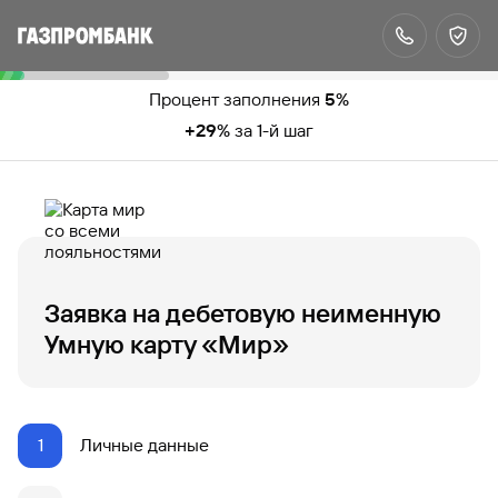
Процент заполнения
5
%
+
29
%
за
1
-й шаг
Заявка на дебетовую неименную
Умную карту «Мир»
1
Личные данные