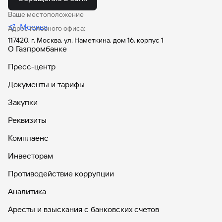
Виртуальная карта «Огонь» (архивная)
Ваше местоположение
Москва
Адрес головного офиса:
117420, г. Москва, ул. Наметкина, дом 16, корпус 1
О Газпромбанке
Дебетовая карта #РодныеБлизко
Пресс-центр
(архивная)
Документы и тарифы
Закупки
«Газпромбанк – Travel Miles» (архивная)
Реквизиты
Комплаенс
Инвесторам
«Газпромбанк – Уральские авиалинии»
Противодействие коррупции
(архивная)
Аналитика
Аресты и взыскания с банковских счетов
«Пакет услуг «Ваше все» (архивный)