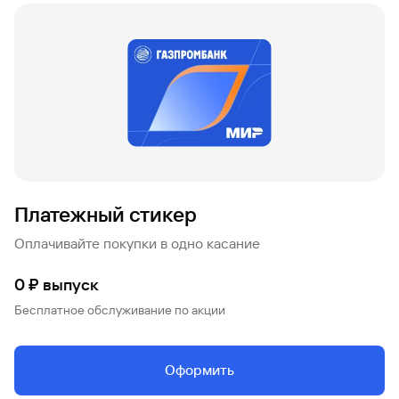
Вклады
Быстрый
поиск
по
сайту
Вклады
Платежный стикер
Оплачивайте покупки в одно касание
0 ₽ выпуск
Бесплатное обслуживание по акции
Оформить