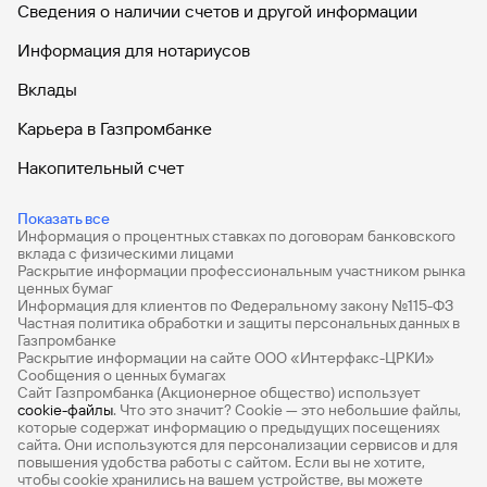
Сведения о наличии счетов и другой информации
Информация для нотариусов
Вклады
Дебетовая карта «Леопардесса Бэри»
Карьера в Газпромбанке
(архивная)
Накопительный счет
Дебетовые карты
Показать все
Карта «Газпромбанк – ХК «Амур»
Информация о процентных ставках по договорам банковского
Дебетовые карты с бесплатным обслуживанием
(архивная)
вклада с физическими лицами
Раскрытие информации профессиональным участником рынка
Все накопительные счета
ценных бумаг
Информация для клиентов по Федеральному закону №115-ФЗ
Банковские вклады на 3 месяца
Частная политика обработки и защиты персональных данных в
Газпромбанке
Раскрытие информации на сайте ООО «Интерфакс-ЦРКИ»
Вклады с высоким процентом
Сообщения о ценных бумагах
Сайт Газпромбанка (Акционерное общество) использует
Калькулятор вкладов
cookie-файлы
. Что это значит? Сookie — это небольшие файлы,
которые содержат информацию о предыдущих посещениях
Виртуальные карты
сайта. Они используются для персонализации сервисов и для
повышения удобства работы с сайтом. Если вы не хотите,
Премиум
чтобы сookie хранились на вашем устройстве, вы можете