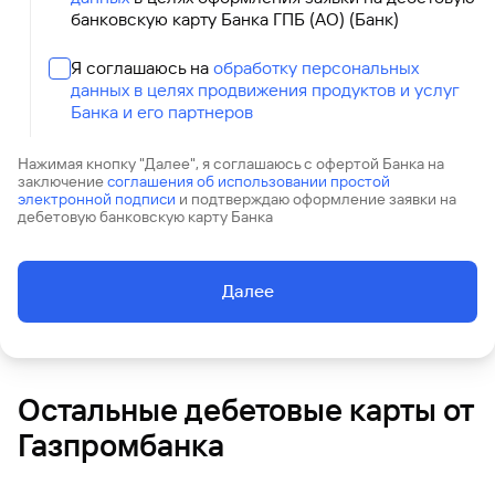
сайту
Вклады
Брокер-
Федеральный
обслуживания
банковскую карту Банка ГПБ (АО) (Банк)
клиент
закон №115-
юридических
Вклады
ФЗ
лиц
Я соглашаюсь на
обработку персональных
Дистанционные
данных в целях продвижения продуктов и услуг
сервисы
Как не
Документы
Банка и его партнеров
попасться
для
мошенникам?
открытия
Стать
Нажимая кнопку "Далее", я соглашаюсь с офертой Банка на
счета
клиентом
заключение
соглашения об использовании простой
электронной подписи
и подтверждаю оформление заявки на
Газпромбанка
Помощь по
дебетовую банковскую карту Банка
онлайн
действующему
Быстрый
кредиту
поиск
Открытый
по
Далее
API
Оформить
сайту
курсов
страхование
валют и
карты
Вклады
металлов
онлайн
Остальные дебетовые карты от
Оператор
Быстрый
электронных
Газпромбанка
поиск
денежных
по
средств
сайту