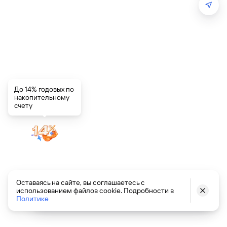
До 14% годовых по
накопительному
счету
Установите сертификаты
Оставаясь на сайте, вы соглашаетесь с
использованием файлов cookie. Подробности в
Минцифры
Офис работает
Офис сейчас закрыт
Политике
Чтобы сайты работали, следуйте инструкции
с Госуслуг или скачайте Яндекс Браузер