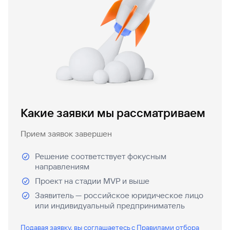
продаж продуктов Банка
Распознавание подделок лица и голоса
Другие решения для обеспечения безопасности и
Другие способы защиты от мошенничества и
проведения транзакций
киберугроз
Какие заявки мы рассматриваем
Прием заявок завершен
Решение соответствует фокусным
направлениям
Проект на стадии MVP и выше
Заявитель — российское юридическое лицо
или индивидуальный предприниматель
Подавая заявку, вы соглашаетесь с Правилами отбора