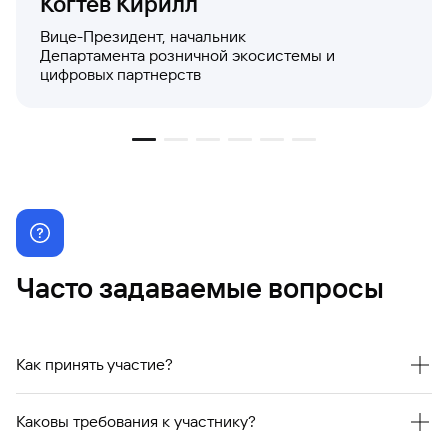
Когтев Кирилл
Вице-Президент, начальник
Департамента розничной экосистемы и
цифровых партнерств
Часто задаваемые вопросы
Как принять участие?
Подать заявку на участие в конкурсе необходимо до 26
января 2025 года (включительно)
Каковы требования к участнику?
по ссылке
.