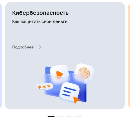
Курс
Кибербезопасность
золота
Быстрый
поиск
Как защитить свои деньги
по
сайту
Курс
золота
Подробнее